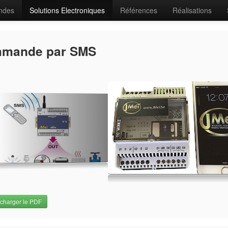
ndes
Solutions Electroniques
Références
Réalisations
mande par SMS
charger le PDF