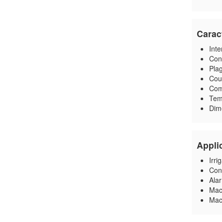
Carac
Inte
Con
Plag
Cou
Com
Tem
Dim
Appli
Irri
Cont
Ala
Mac
Mach