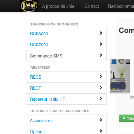
A propos de JMei
Contact
Radiocomma
TRANSMISSION DE DONNÉES
Com
RCB6000
RCB7000
Commande SMS
RÉCEPTEUR
RECB
RECF
Répéteur radio HF
OPTIONS, SÉCURITÉ, ACCESSOIRES
Télé
Accessoires
Options