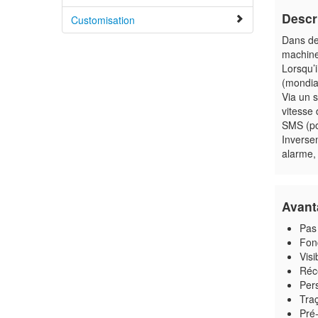
Descr
Customisation
Dans de 
machine
Lorsqu’i
(mondial
Via un 
vitesse
SMS (po
Inverse
alarme,
Avant
Pas 
Fon
Visi
Réc
Pers
Traç
Pré