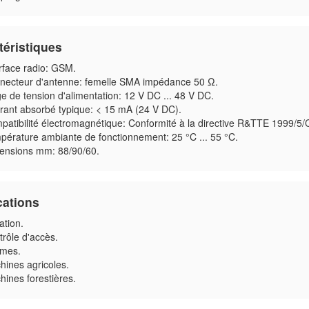
téristiques
rface radio: GSM.
necteur d'antenne: femelle SMA impédance 50 Ω.
e de tension d'alimentation: 12 V DC ... 48 V DC.
rant absorbé typique: < 15 mA (24 V DC).
patibilité électromagnétique: Conformité à la directive R&TTE 1999/5/
pérature ambiante de fonctionnement: 25 °C ... 55 °C.
ensions mm: 88/90/60.
cations
gation.
rôle d'accès.
rmes.
hines agricoles.
ines forestières.