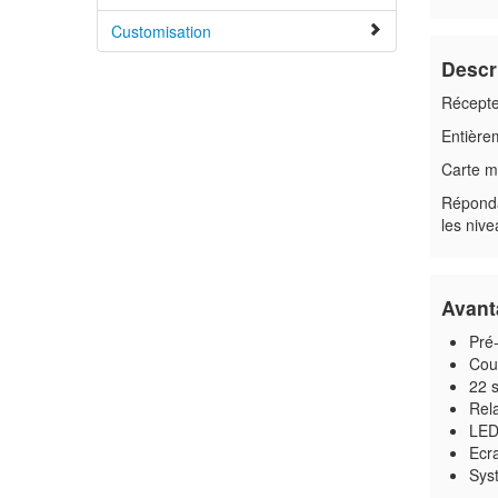
Customisation
Descr
Récepte
Entière
Carte mè
Répondan
les nive
Avant
Pré
Couv
22 
Rela
LED 
Ecr
Sys