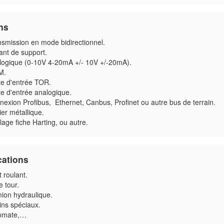
ns
nsmission en mode bidirectionnel.
ant de support.
logique (0-10V 4-20mA +/- 10V +/-20mA).
M.
te d'entrée TOR.
e d'entrée analogique.
exion Profibus, Ethernet, Canbus, Profinet ou autre bus de terrain.
ier métallique.
age fiche Harting, ou autre.
cations
 roulant.
 tour.
ion hydraulique.
ins spéciaux.
omate,…