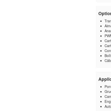
Optio
Tra
Aim
Ana
PW
Car
Cart
Conn
Boît
Câbl
Appli
Pont
Grue
Cam
Eng
Aut