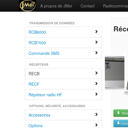
A propos de JMei
Contact
Radiocomma
TRANSMISSION DE DONNÉES
Réc
RCB6000
RCB7000
Commande SMS
RÉCEPTEUR
RECB
RECF
Répéteur radio HF
OPTIONS, SÉCURITÉ, ACCESSOIRES
Télé
Accessoires
Cons
Options