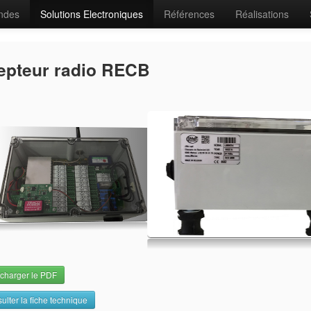
ndes
Solutions Electroniques
Références
Réalisations
epteur radio RECB
charger le PDF
ulter la fiche technique